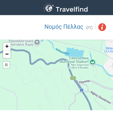
Νομός Πέλλας
Επάγγελμα
ΒΡΕΙΤΕ
0°C
ΒΡΕΙΤΕ ΚΟΝΤΑ ΣΑΣ
+
−
R