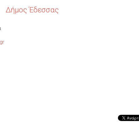
Δήμος Έδεσσας
Ο
Ύ
α
gr