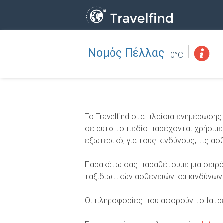
Νομός Πέλλας
Επάγγελμα
ΒΡΕΙΤΕ
0°C
ΒΡΕΙΤΕ ΚΟΝΤΑ ΣΑΣ
Το Travelfind στα πλαίσια ενημέρωση
σε αυτό το πεδίο παρέχονται χρήσιμε
εξωτερικό, για τους κινδύνους, τις 
Παρακάτω σας παραθέτουμε μια σειρά 
ταξιδιωτικών ασθενειών και κινδύνων
Οι πληροφορίες που αφορούν το Ιατρε