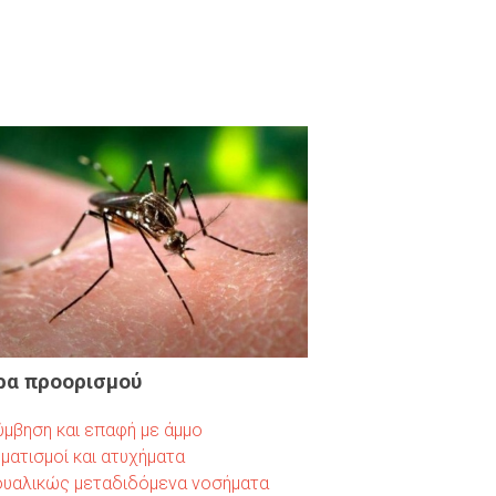
α προορισμού
μβηση και επαφή με άμμο
ματισμοί και ατυχήματα
ουαλικώς μεταδιδόμενα νοσήματα