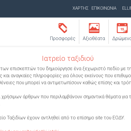
Παράκαμψη
ΧΑΡΤΗΣ
ΕΠΙΚΟΙΝΩΝΙΑ
ELL
προς
Δ
το
Ε
Κ
 / Επωνυμία
Περιοχή / Διεύθυνση
κυρίως
Υ
ύ
Προσφορές
Αξιοθέατα
Δρώμεν
περιεχόμενο
Τ
ρ
Ε
Ιατρείο ταξιδιού
ι
Ρ
ς των επισκεπτών του δημιούργησε ένα ξεχωριστό πεδίο με τη
ο
Ε
ς και αναγκαίες πληροφορίες για όλους εκείνους που επιθυμ
μ
Ύ
ασθένειες που μπορεί να αντιμετωπίσουν καθώς επίσης και τρ
ε
Ο
χρήσιμων άρθρων που περιλαμβάνουν σημαντικά θέματα για τ
Ν
ν
.
Μ
ο
ίο Ταξιδίων έχουν αντληθεί από το επίσημο site του ΕΟΔΥ.
Ε
ύ
Ν