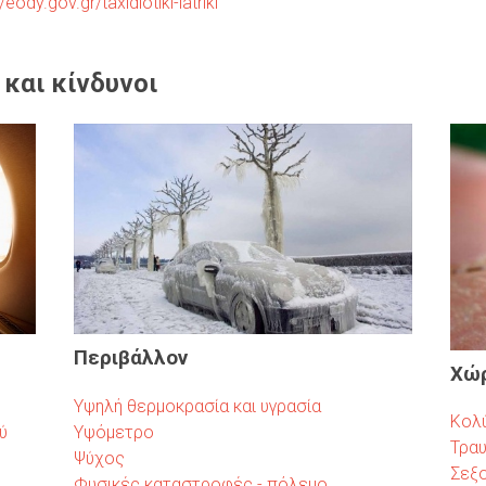
//eody.gov.gr/taxidiotiki-iatriki
Ο
Ύ
και κίνδυνοι
Περιβάλλον
Χώρ
Υψηλή θερμοκρασία και υγρασία
Κολύ
ύ
Υψόμετρο
Τραυ
Ψύχος
Σεξ
Φυσικές καταστροφές - πόλεμο