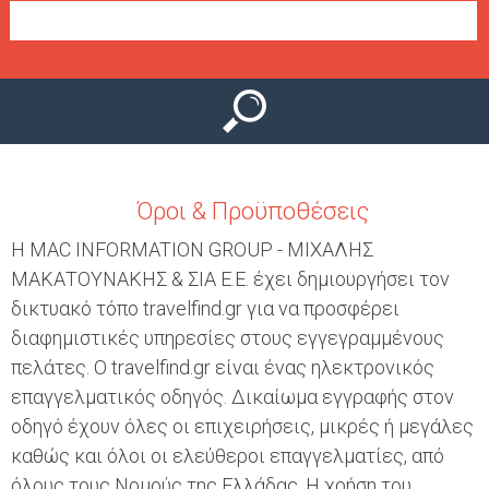
Ο
μ
Ύ
ε
ν
ο
ύ
Όροι & Προϋποθέσεις
Η MAC INFORMATION GROUP - ΜΙΧΑΛΗΣ
ΜΑΚΑΤΟΥΝΑΚΗΣ & ΣΙΑ Ε.Ε. έχει δημιουργήσει τον
δικτυακό τόπο travelfind.gr για να προσφέρει
διαφημιστικές υπηρεσίες στους εγγεγραμμένους
πελάτες. Ο travelfind.gr είναι ένας ηλεκτρονικός
επαγγελματικός οδηγός. Δικαίωμα εγγραφής στον
οδηγό έχουν όλες οι επιχειρήσεις, μικρές ή μεγάλες
καθώς και όλοι οι ελεύθεροι επαγγελματίες, από
όλους τους Νομούς της Ελλάδας. Η χρήση του