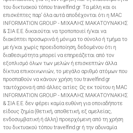
του δικτυακού τόπου travelfind.gr. Tα μέλη και οι
επισκέπτες παρ’ όλα αυτά αποδέχονται ότι η MAC
INFORMATION GROUP - ΜΙΧΑΛΗΣ ΜΑΚΑΤΟΥΝΑΚΗΣ
& ΣΙΑ Ε.Ε. δικαιούται να τροποποιεί ή/και να
διακόπτει προσωρινά ή μόνιμα το σύνολο ή τμήμα το
με ή/και χωρίς προειδοποίηση, δεδομένου ότι η
διαθεσιμότητα μπορεί να επηρεάζεται από τον
εξοπλισμό όλων των μελών ή επισκεπτών άλλα
δίκτυα επικοινωνιών, το μεγάλο αριθμό ατόμων που
προσπαθούν να κάνουν χρήση του travelfind.gr
ταυτόχρονα ή από άλλες αιτίες. Ως εκ τούτου η MAC
INFORMATION GROUP - ΜΙΧΑΛΗΣ ΜΑΚΑΤΟΥΝΑΚΗΣ
& ΣΙΑ Ε.Ε. δεν φέρει καμία ευθύνη για οποιαδήποτε
είδους ζημία (θετική, αποθετική, εξ αμελείας,
ενδοσυμβατική ή άλλη) προερχόμενη από τη χρήση
του δικτυακού τόπου travelfind.gr ή την αδυναμία