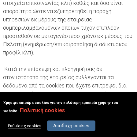
στοιχεία επικοινωνίας κλπ) καθώς και όσα είναι
απαραίτητα ώστε να εξυπηρετηθεί η παροχή
υπηρεσιών εκ μέρους της εταιρείας
συμπεριλαμβανομένων όποιων τυχόν επιπλέον
προστεθούν σε μεταγενέστερο χρόνο εκ μέρους του
Πελάτη (ενημέρωση/επικαιροποίηση διαδικτυακού
προφίλ κλπ).
Κατά την επίσκεψη και πλοήγησή σας δε
στον ιστότοπο της εταιρείας συλλέγονται τα
δεδομένα από τα cookies που έχετε επιτρέψει δια
της συγκατάθεσής σας να χρησιμοποιηθούν και
συγκεκριμένα, τα μόνα cookies που χρησιμοποιεί η
Χρησιμοποιούμε cookies για την καλύτερη εμπειρία χρήσης του
σελίδα ανήκουν στις κατηγορίες:
Πολιτική cookies
website.
Αποδοχή cookies
(α) Απολύτως Απαραίτητα Cookies και
Ρυθμίσεις cookies