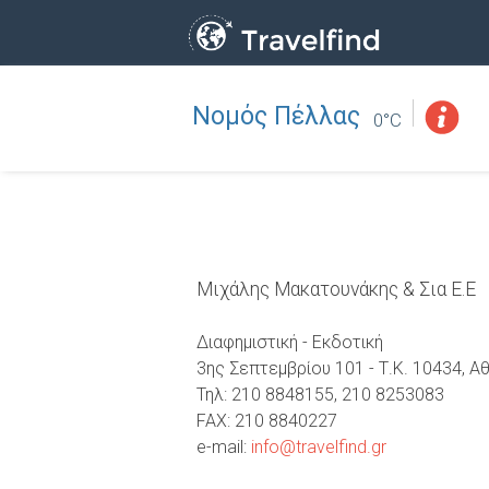
Νομός Πέλλας
Επάγγελμα
ΒΡΕΙΤΕ
0°C
ΒΡΕΙΤΕ ΚΟΝΤΑ ΣΑΣ
Μιχάλης Μακατουνάκης & Σια Ε.Ε
Διαφημιστική - Εκδοτική
3ης Σεπτεμβρίου 101 - Τ.Κ. 10434, Α
Τηλ: 210 8848155, 210 8253083
FAX: 210 8840227
e-mail:
info@travelfind.gr