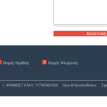
Ο
Ύ
Νομός Ημαθίας
Νομός Φλώρινας
.
|
ΑΡΙΘΜΟΣ Γ.Ε.Μ.Η.: 117363401000
Όροι & Προϋποθέσεις
Σχε