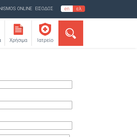
INISMOS ONLINE
ΕΙΣΟΔΟΣ
en
ελ
α
Χρήσιμα
Ιατρείο