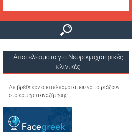
Ο
μ
Ύ
ε
ν
ο
ύ
Αποτελέσματα για Νευροψυχιατρικές
κλινικές
Δε βρέθηκαν αποτελέσματα που να ταιριάζουν
στα κριτήρια αναζήτησης.