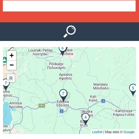
Ο
μ
Ύ
ε
ν
2
ο
6
+
ύ
−
R
1
5
7
3
4
Leaflet
| Map data ©
Google