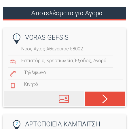
Αποτελέσματα για Αγορά
VORAS GEFSIS
1
Νέος Άγιος Αθανάσιος 58002
Εστιατόρια
,
Κρεοπωλεία
,
Έξοδος
,
Αγορά
Τηλέφωνο
Κινητό
ΑΡΤΟΠΟΙΕΙΑ ΚΑΜΠΛΙΤΣΗ
2