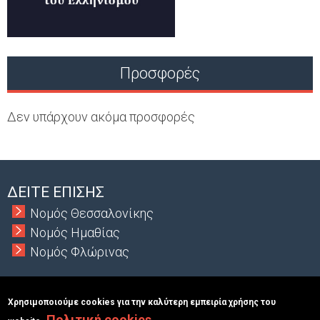
Προσφορές
Δεν υπάρχουν ακόμα προσφορές
ΔΕΙΤΕ ΕΠΙΣΗΣ
Νομός Θεσσαλονίκης
Νομός Ημαθίας
Νομός Φλώρινας
Χρησιμοποιούμε cookies για την καλύτερη εμπειρία χρήσης του
Πολιτική cookies
Copyright © 2026 MacInformationGroup ltd.
|
ΑΡΙΘΜΟΣ Γ.Ε.Μ.Η.: